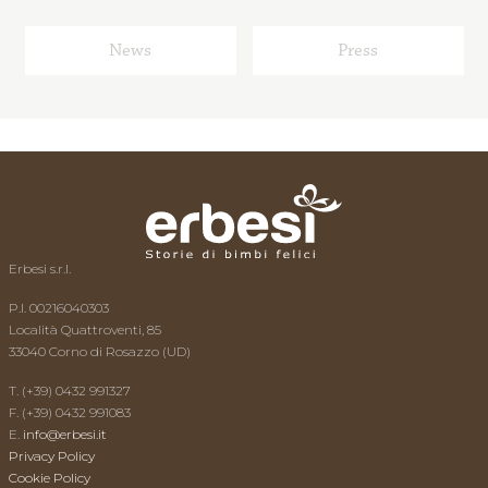
News
Press
Erbesi s.r.l.
P.I. 00216040303
Località Quattroventi, 85
33040 Corno di Rosazzo (UD)
T. (+39) 0432 991327
F. (+39) 0432 991083
E.
info@erbesi.it
Privacy Policy
Cookie Policy