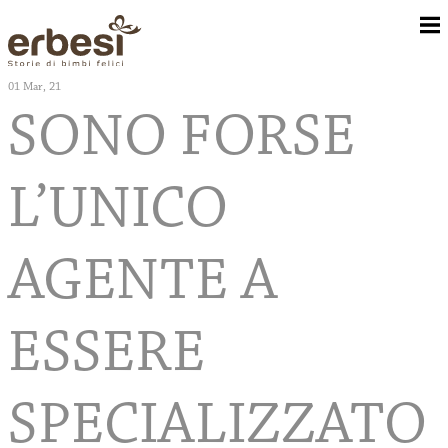
01
Mar, 21
SONO FORSE
Chi Siamo
L’UNICO
Camerette
AGENTE A
Corredo Tessile
ESSERE
Rivenditori
SPECIALIZZATO