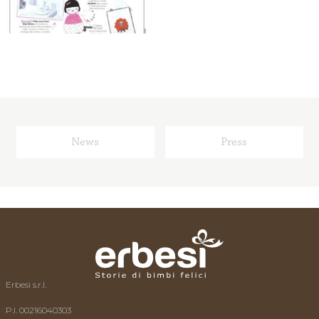
L’esperto risponde
News
Video
News
Press
Contatti
Erbesi s.r.l.
P.I. 00216040303