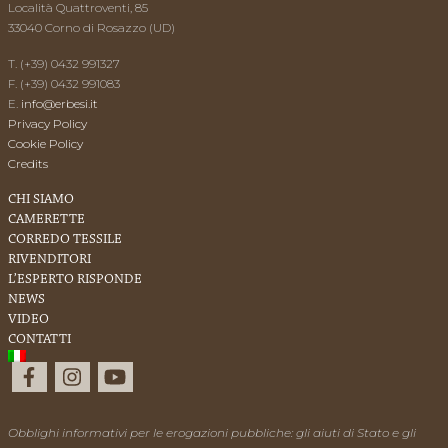
Località Quattroventi, 85
33040 Corno di Rosazzo (UD)
T. (+39) 0432 991327
F. (+39) 0432 991083
E.
info@erbesi.it
Privacy Policy
Cookie Policy
Credits
CHI SIAMO
CAMERETTE
CORREDO TESSILE
RIVENDITORI
L’ESPERTO RISPONDE
NEWS
VIDEO
CONTATTI
Obblighi informativi per le erogazioni pubbliche: gli aiuti di Stato e gli