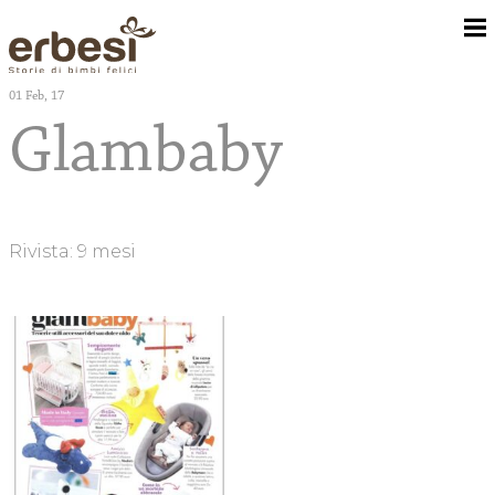
01
Feb, 17
Glambaby
Chi Siamo
Camerette
Rivista: 9 mesi
Corredo Tessile
Rivenditori