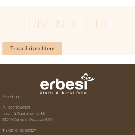
RIVENDITORI
Trova il rivenditore
Erbesi s.r.l.
P.I. 00216040303
Località Quattroventi, 85
33040 Corno di Rosazzo (UD)
T. (+39) 0432 991327