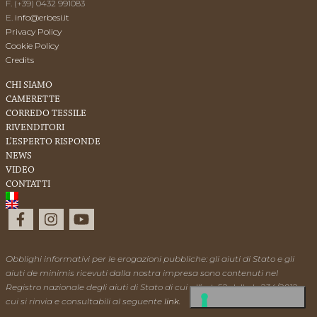
F. (+39) 0432 991083
E.
info@erbesi.it
Privacy Policy
Cookie Policy
Credits
CHI SIAMO
CAMERETTE
CORREDO TESSILE
RIVENDITORI
L’ESPERTO RISPONDE
NEWS
VIDEO
CONTATTI
Obblighi informativi per le erogazioni pubbliche: gli aiuti di Stato e gli
aiuti de minimis ricevuti dalla nostra impresa sono contenuti nel
Registro nazionale degli aiuti di Stato di cui all’art. 52 della L. 234/2012 a
cui si rinvia e consultabili al seguente
link
.