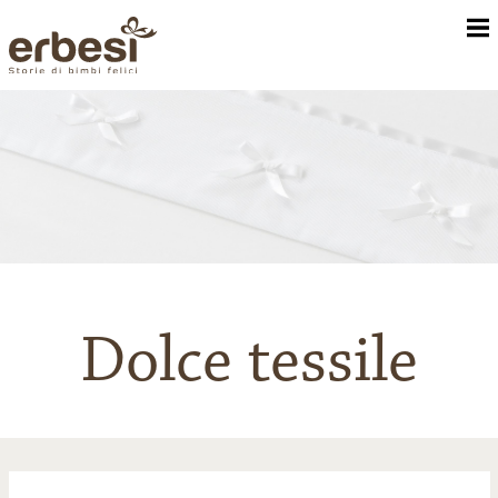
Chi Siamo
Camerette
Corredo Tessile
Dolce tessile
Rivenditori