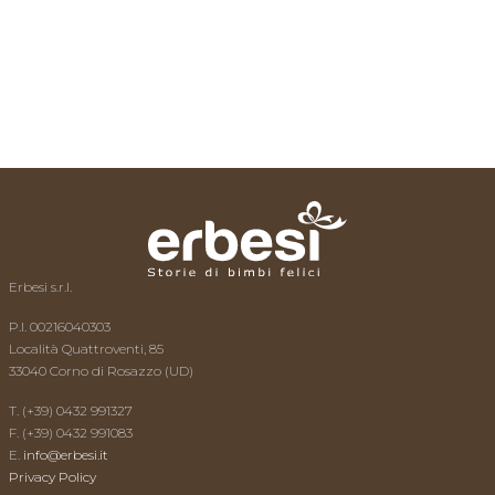
L’esperto risponde
News
Video
Contatti
Erbesi s.r.l.
P.I. 00216040303
Località Quattroventi, 85
33040 Corno di Rosazzo (UD)
T. (+39) 0432 991327
F. (+39) 0432 991083
E.
info@erbesi.it
Privacy Policy