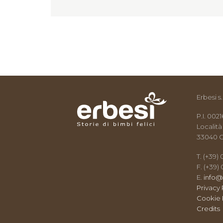
Erbesi s.r
P.I. 00
Località
33040 C
T. (+39)
F. (+39)
E.
info@
Privacy 
Cookie 
Credits