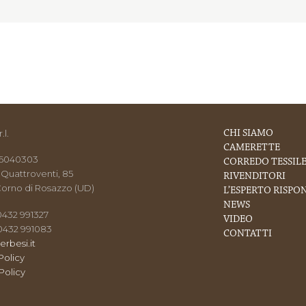
.l.
CHI SIAMO
CAMERETTE
216040303
CORREDO TESSIL
 Quattroventi, 85
RIVENDITORI
orno di Rosazzo (UD)
L’ESPERTO RISPO
NEWS
 0432 991327
VIDEO
 0432 991083
CONTATTI
erbesi.it
Policy
Policy