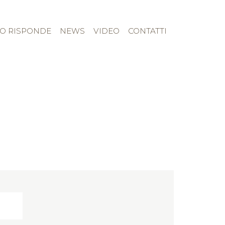
TO RISPONDE
NEWS
VIDEO
CONTATTI
Chi Siamo
Camerette
Corredo Tessile
Rivenditori