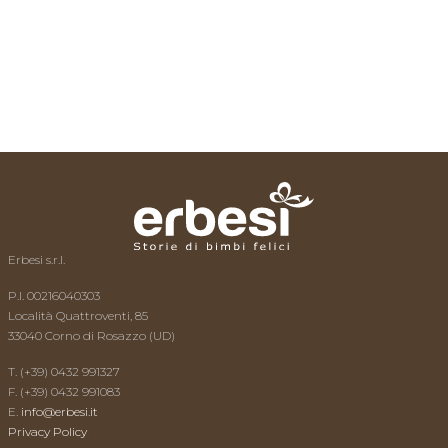
L’esperto risponde
News
Video
Contatti
Erbesi s.r.l.
P.I. 00216040303
Località Quattroventi, 85
33040 Corno di Rosazzo (UD)
T. (+39) 0432 991327
F. (+39) 0432 991083
E.
info@erbesi.it
Privacy Policy