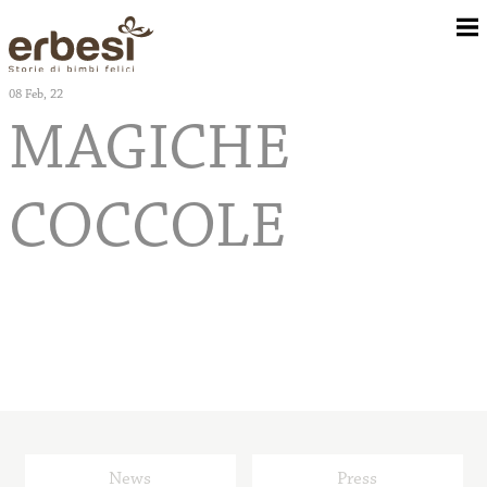
08
Feb, 22
MAGICHE
Chi Siamo
COCCOLE
Camerette
Corredo Tessile
Rivenditori
News
Press