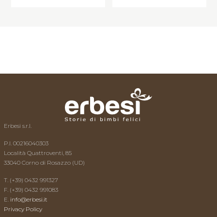
L’esperto risponde
News
Video
Contatti
Erbesi s.r.l.
P.I. 00216040303
Località Quattroventi, 85
33040 Corno di Rosazzo (UD)
T. (+39) 0432 991327
F. (+39) 0432 991083
E.
info@erbesi.it
Privacy Policy