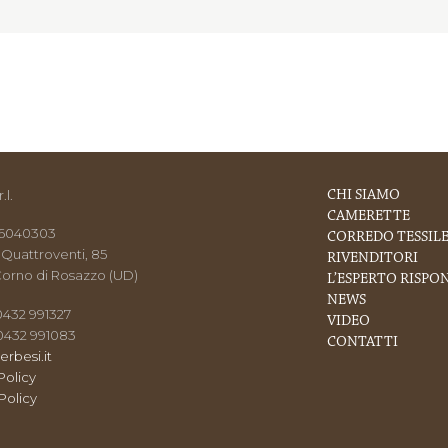
.l.
CHI SIAMO
CAMERETTE
216040303
CORREDO TESSIL
 Quattroventi, 85
RIVENDITORI
orno di Rosazzo (UD)
L’ESPERTO RISPO
NEWS
 0432 991327
VIDEO
 0432 991083
CONTATTI
erbesi.it
Policy
Policy