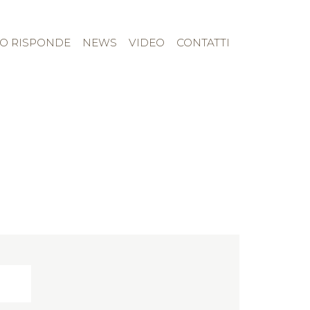
TO RISPONDE
NEWS
VIDEO
CONTATTI
Chi Siamo
Camerette
Corredo Tessile
Rivenditori