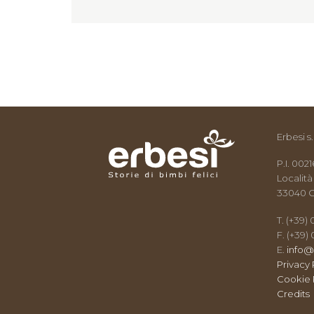
Erbesi s.r
P.I. 00
Località
33040 C
T. (+39)
F. (+39)
E.
info@
Privacy 
Cookie 
Credits