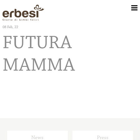
08
Feb, 22
FUTURA
Chi Siamo
MAMMA
Camerette
Corredo Tessile
Rivenditori
News
Press