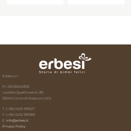
L’esperto risponde
News
Video
Contatti
Erbesi s.r.l.
P.I. 00216040303
Località Quattroventi, 85
33040 Corno di Rosazzo (UD)
T. (+39) 0432 991327
F. (+39) 0432 991083
E.
info@erbesi.it
Privacy Policy