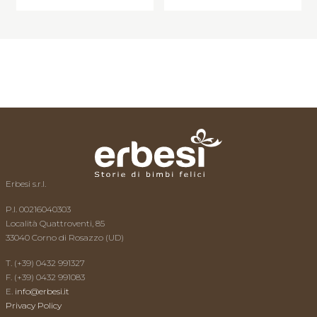
L’esperto risponde
News
Video
Contatti
Erbesi s.r.l.
P.I. 00216040303
Località Quattroventi, 85
33040 Corno di Rosazzo (UD)
T. (+39) 0432 991327
F. (+39) 0432 991083
E.
info@erbesi.it
Privacy Policy