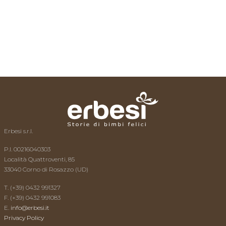
L’esperto risponde
News
Video
Contatti
Erbesi s.r.l.
P.I. 00216040303
Località Quattroventi, 85
33040 Corno di Rosazzo (UD)
T. (+39) 0432 991327
F. (+39) 0432 991083
E.
info@erbesi.it
Privacy Policy