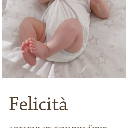
L’esperto risponde
News
Video
Contatti
Felicità