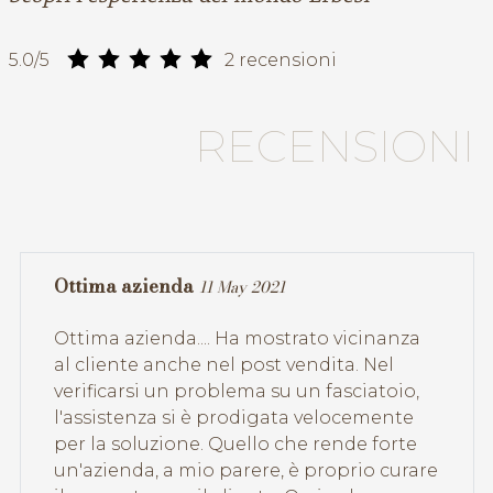
5.0/5
2 recensioni
RECENSIONI
Letti made in Friuli
06 September 2021
Letti in legno Made in Italy… Ma che dico
Italy, Made in Friuli! Sono realizzati da
gente competente che ha fatto del letto
una piccola opera d'arte puntando sulla
qualità, sostenibilità e soprattutto sul
rispetto per l'ambiente.