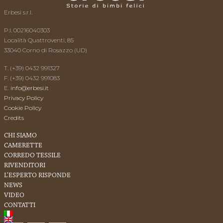
Erbesi s.r.l.
P.I. 00216040303
Località Quattroventi, 85
33040 Corno di Rosazzo (UD)
T. (+39) 0432 991327
F. (+39) 0432 991083
E.
info@erbesi.it
Privacy Policy
Cookie Policy
Credits
CHI SIAMO
CAMERETTE
CORREDO TESSILE
RIVENDITORI
L’ESPERTO RISPONDE
NEWS
VIDEO
CONTATTI