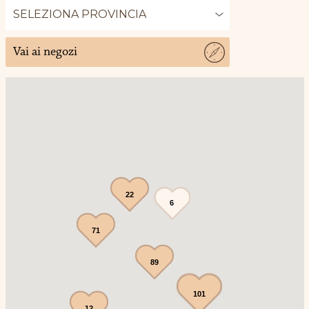
Vai ai negozi
22
6
71
89
101
12