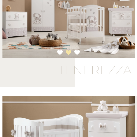
1
2
3
TENEREZZA