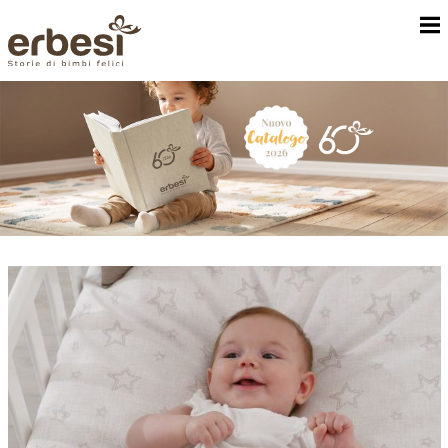
Chi Siamo
Camerette
Corredo Tessile
Rivenditori